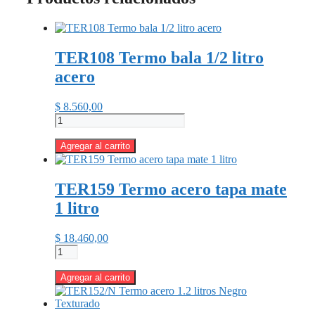
cantidad
TER108 Termo bala 1/2 litro
acero
$
8.560,00
TER108
Termo
bala
Agregar al carrito
1/2
litro
acero
TER159 Termo acero tapa mate
cantidad
1 litro
$
18.460,00
TER159
Termo
acero
Agregar al carrito
tapa
mate
1