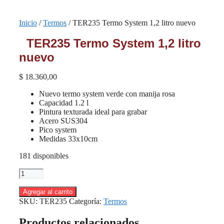
Inicio
/
Termos
/ TER235 Termo System 1,2 litro nuevo
TER235 Termo System 1,2 litro
nuevo
$
18.360,00
Nuevo termo system verde con manija rosa
Capacidad 1.2 l
Pintura texturada ideal para grabar
Acero SUS304
Pico system
Medidas 33x10cm
181 disponibles
TER235
Termo
System
Agregar al carrito
1,2
SKU:
TER235
Categoría:
Termos
litro
nuevo
Productos relacionados