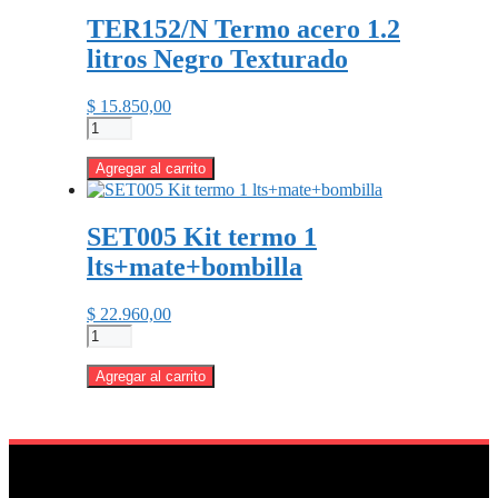
litro
TER152/N Termo acero 1.2
cantidad
litros Negro Texturado
$
15.850,00
TER152/N
Termo
acero
Agregar al carrito
1.2
litros
Negro
SET005 Kit termo 1
Texturado
lts+mate+bombilla
cantidad
$
22.960,00
SET005
Kit
termo
Agregar al carrito
1
lts+mate+bombilla
cantidad