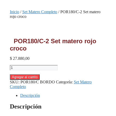
Inicio
/
Set Matero Completo
/ POR180/C-2 Set matero
rojo croco
POR180/C-2 Set matero rojo
croco
$
27.880,00
POR180/C-
2
Set
Agregar al carrito
matero
SKU:
POR180/C BORDO
Categoría:
Set Matero
rojo
Completo
croco
cantidad
Descripción
Descripción