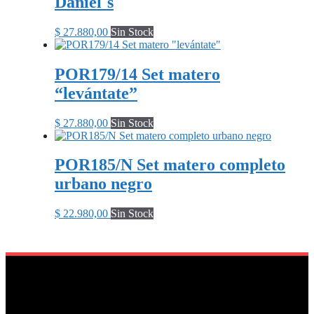
Daniel´s
$
27.880,00
Sin Stock
POR179/14 Set matero
“levántate”
$
27.880,00
Sin Stock
POR185/N Set matero completo
urbano negro
$
22.980,00
Sin Stock